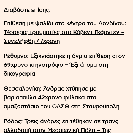
Διαβάστε επίσης:
Επίθεση με ψαλίδι στο κέντρο του Λονδίνου:
Τέσσερις τραυματίες στο Κόβεντ Γκάρντεν –
Συνελήφθη 47χρονη
Ρέθυμνο: Εξιχνιάστηκε η άγρια επίθεση στον
69χρονο κτηνοτρόφο – Έξι άτομα στη
δικογραφία
Θεσσαλονίκη: Άνδρας χτύπησε με
βαριοπούλα 42χρονο φύλακα στο
αμαξοστάσιο του ΟΑΣΘ στη Σταυρούπολη
Ρόδος: Τρεις άνδρες επιτέθηκαν σε τρανς
αλλοδαπή στην Μεσαιωνική Πόλη – Της