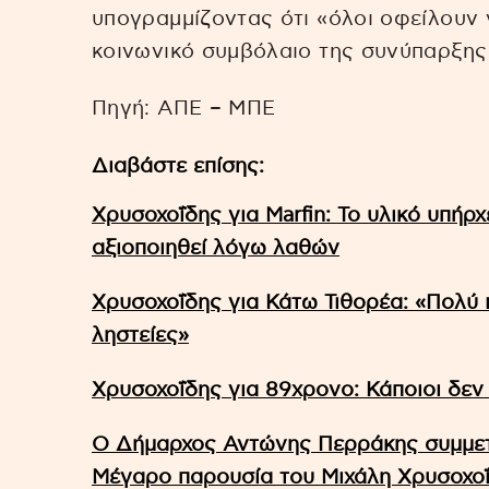
υπογραμμίζοντας ότι «όλοι οφείλουν 
κοινωνικό συμβόλαιο της συνύπαρξης
Πηγή: AΠΕ – ΜΠΕ
Διαβάστε επίσης:
Χρυσοχοΐδης για Marfin: Το υλικό υπήρχ
αξιοποιηθεί λόγω λαθών
Χρυσοχοΐδης για Κάτω Τιθορέα: «Πολύ ι
ληστείες»
Χρυσοχοΐδης για 89χρονο: Κάποιοι δεν
Ο Δήμαρχος Αντώνης Περράκης συμμετ
Μέγαρο παρουσία του Μιχάλη Χρυσοχο