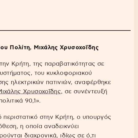
ου Πολίτη, Μιχάλης Χρυσοχοΐδης
την Κρήτη, της παραβατικότητας σε
συστήματος, του κυκλοφοριακού
σης ηλεκτρικών πατινιών, αναφέρθηκε
Μιχάλης Χρυσοχοΐδης,
σε συνέντευξή
λιτικά 90,1».
περιστατικό στην Κρήτη, ο υπουργός
όθεση, η οποία αναδεικνύει
ούνται διαχρονικά, ιδίως σε ό,τι