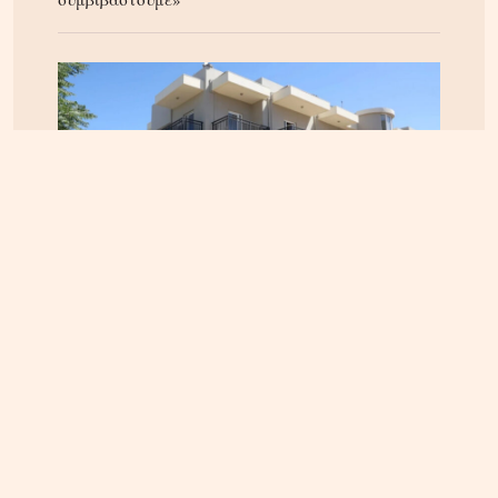
ΚΡΗΤΗ
04.08.2026, 12:12
Κτηματολόγιο στην Κρήτη: Έληξε η προθεσμία,
παραμένουν τα προβλήματα – Ζητούν παράταση
έως το τέλος του 2026