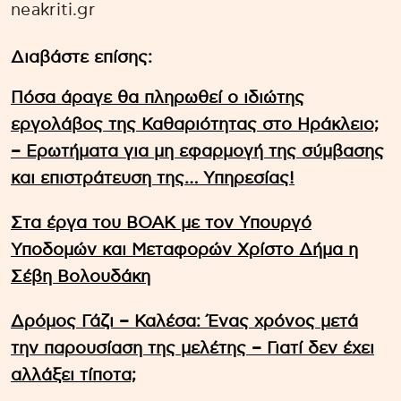
neakriti.gr
Διαβάστε επίσης:
Πόσα άραγε θα πληρωθεί ο ιδιώτης
εργολάβος της Καθαριότητας στο Ηράκλειο;
– Ερωτήματα για μη εφαρμογή της σύμβασης
και επιστράτευση της… Υπηρεσίας!
Στα έργα του ΒΟΑΚ με τον Υπουργό
Υποδομών και Μεταφορών Χρίστο Δήμα η
Σέβη Βολουδάκη
Δρόμος Γάζι – Καλέσα: Ένας χρόνος μετά
την παρουσίαση της μελέτης – Γιατί δεν έχει
αλλάξει τίποτα;