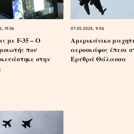
5, 19:36
07.05.2025, 9:06
ς με F-35 – Ο
Αμερικάνικο μαχητ
μοιωτής που
αεροσκάφος έπεσε σ
κευάστηκε στην
Ερυθρά Θάλασσα
η