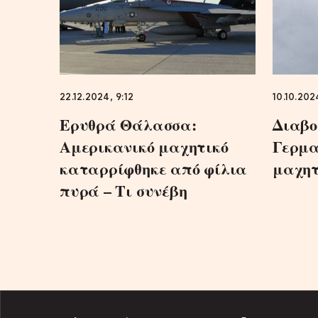
22.12.2024, 9:12
10.10.202
Ερυθρά Θάλασσα:
Διαβο
Αμερικανικό μαχητικό
Γερμα
καταρρίφθηκε από φίλια
μαχητ
πυρά – Τι συνέβη