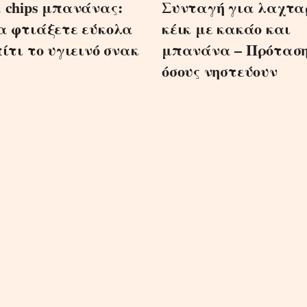
 chips μπανάνας:
Συνταγή για λαχτα
α φτιάξετε εύκολα
κέικ με κακάο και
ίτι το υγιεινό σνακ
μπανάνα – Πρόταση
όσους νηστεύουν