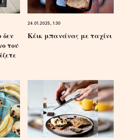
24.01.2025, 1:30
 δεν
Κέικ μπανάνας με ταχίνι
νο του
άζετε