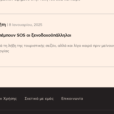
ήτη
| 8 Ιανουαρίου, 2025
πέμπουν SOS οι ξενοδοχοϋπάλληλοι
ά τη λήξη της τουριστικής σεζόν, αλλά και λίγο καιρό πριν μείνου
ργίας
ι Χρήσης
Σχετικά με εμάς
Επικοινωνία