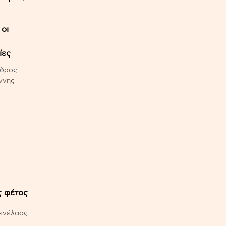
οι
ίες
εδρος
ννης
ς φέτος
Μενέλαος