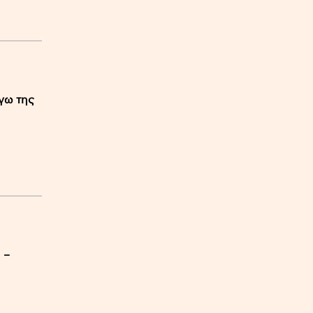
γω της
 –