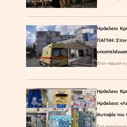
Ηράκλειο
Κρ
,
ΠΑΓΝΗ: Στον 
υποστελέχωσ
Στον «αέρα» η 
Ηράκλειο
Κρ
,
Ηράκλειο: «Λ
Αυτoψία του 
Ένα φαινόμενο 