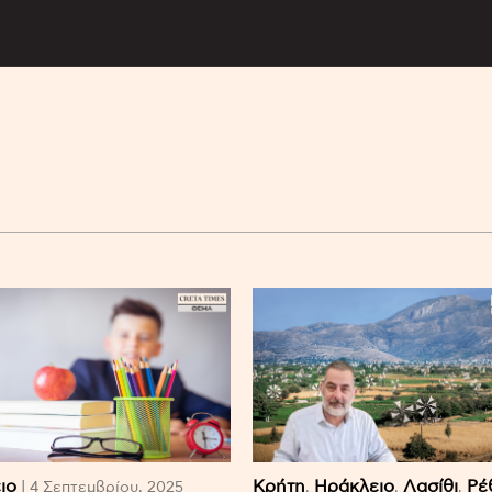
ιο
Κρήτη
Ηράκλειο
Λασίθι
Ρέ
| 4 Σεπτεμβρίου, 2025
,
,
,