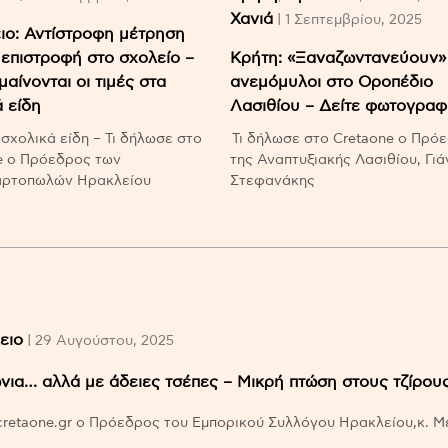
Χανιά
| 1 Σεπτεμβρίου, 2025
ιο: Αντίστροφη μέτρηση
 επιστροφή στο σχολείο –
Κρήτη: «Ξαναζωντανεύουν» 
αίνονται οι τιμές στα
ανεμόμυλοι στο Οροπέδιο
 είδη
Λασιθίου – Δείτε φωτογραφ
σχολικά είδη – Τι δήλωσε στο
Τι δήλωσε στο Cretaone ο Πρό
e ο Πρόεδρος των
της Αναπτυξιακής Λασιθίου, Γιά
αρτοπωλών Ηρακλείου
Στεφανάκης
ειο
| 29 Αυγούστου, 2025
νια… αλλά με άδειες τσέπες – Μικρή πτώση στους τζίρου
cretaone.gr ο Πρόεδρος του Εμπορικού Συλλόγου Ηρακλείου,κ. 