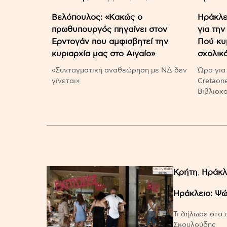
Βελόπουλος: «Κακώς ο
Ηράκλε
πρωθυπουργός πηγαίνει στον
για την
Ερντογάν που αμφισβητεί την
Πού κυμ
κυριαρχία μας στο Αιγαίο»
σχολικά
«Συνταγματική αναθεώρηση με ΝΔ δεν
Ώρα για 
γίνεται»
Cretaon
Βιβλιοχ
Κρήτη
Ηράκλ
,
Ηράκλειο: Ψώ
Τι δήλωσε στο 
Σκουλούδης