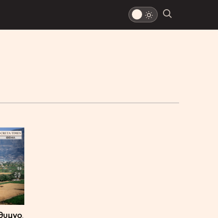
θυμνο
,