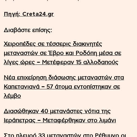
Πηγή: Creta24.gr
Διαβάστε επίσης:
Χειροπέδες σε τέσσερις διακινητές
μεταναστών σε Έβρο και Ροδόπη μέσα σε
λίγες ώρες – Μετέφεραν 15 αλλοδαπούς
Νέα επιχείρηση διάσωσης μεταναστών στα
Καπετανιανά – 57 άτομα εντοπίστηκαν σε
λέμβο
Διασώθηκαν 40 μετανάστες νότια της
Ιεράπετρας – Μεταφέρθηκαν στο λιμάνι
Στο πλευρό 33 μεταναστών στο Ρέθυμνο οι