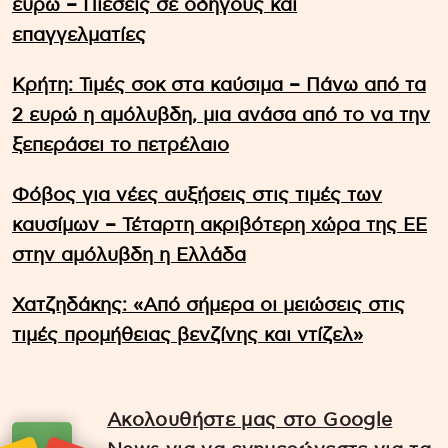
ευρώ – Πιέσεις σε οδηγούς και
επαγγελματίες
Κρήτη: Τιμές σοκ στα καύσιμα – Πάνω από τα
2 ευρώ η αμόλυβδη, μια ανάσα από το να την
ξεπεράσει το πετρέλαιο
Φόβος για νέες αυξήσεις στις τιμές των
καυσίμων – Τέταρτη ακριβότερη χώρα της ΕΕ
στην αμόλυβδη η Ελλάδα
Χατζηδάκης: «Από σήμερα οι μειώσεις στις
τιμές προμήθειας βενζίνης και ντίζελ»
Ακολουθήστε μας στο Google