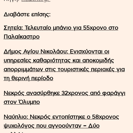
Διαβάστε επίσης:
Σητεία: Τελευταίο μπάνιο για 55χρονο στο
Παλαίκαστρο
Δήμος Αγίου Νικολάου: Ενισχύονται οι
υπηρεσίες καθαριότητας και αποκομιδής
απορριμμάτων στις τουριστικές περιοχές για
τη θερινή περίοδο
Νεκρός ανασύρθηκε 32χρονος από φαράγγι
στον Όλυμπο
Ναύπλιο: Νεκρός εντοπίστηκε ο 58χρονος
ψυχολόγος που αγνοούνταν – Δύο