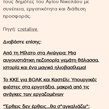
τους δημότες του Αγίου Νικολάου με
συνέπεια, εργατικότητα και διάθεση
προσφοράς.
Πηγή:
cretalive
Διαβάστε επίσης:
Από τη Μίλατο στα Ανώγεια: Μια
αυγουστιάτικη πεζοπορία γεμάτη θάλασσα,
ιστορία και ένα μαγικό ηλιοβασίλεμα!
Το ΚΚΕ για ΒΟΑΚ και Καστέλι: Υπουργικές
φιέστες στα εργοτάξια, μακριά από τις
ανάγκες των εργαζομένων
“Έρθεις δεν έρθεις…θα σ”αγκαλιάζω”: