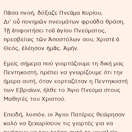
Πᾶσα πνοή, δόξαζε Πνεῦμα Κυρίου,
Δι’ οὗ πονηρῶν πνευμάτων φροῦδα θράση.
Τῇ ἐπιφοιτήσει τοῦ ἁγίου Πνεύματος,
πρεσβείαις τῶν Ἀποστόλων σου, Χριστὲ ὁ
Θεός, ἐλέησον ἡμᾶς. Ἀμήν.
Εμείς σήμερα πού γιορτάζουμε τη δική μας
Πεντηκοστή, πρέπει να γνωρίζουμε ότι την
ήμερα αυτή, όταν εορταζόταν η Πεντηκοστή
των Εβραίων, ήλθε το Άγιο Πνεύμα στους
Μαθητές του Χριστού.
Επειδή, λοιπόν, οι Άγιοι Πατέρες θεώρησαν
καλό να ξεχωρίσουν τις γιορτές για να