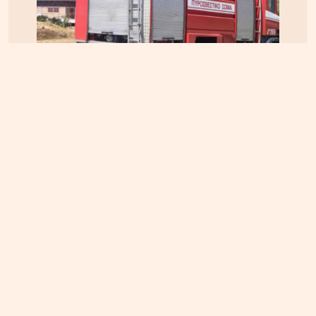
ΚΡΗΤΗ
04.08.2026, 16:00
Ηράκλειο: Φορτηγό τυλίχθηκε στις φλόγες –
Κυκλοφοριακό χάος επί του ΒΟΑΚ