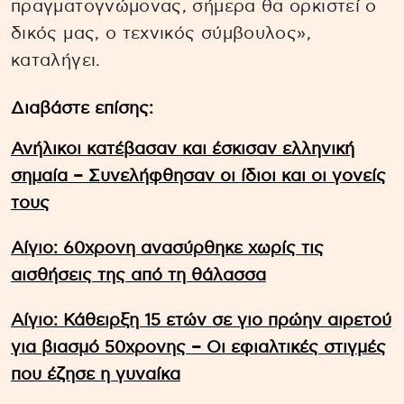
πραγματογνώμονας, σήμερα θα ορκιστεί ο
δικός μας, ο τεχνικός σύμβουλος»,
καταλήγει.
Διαβάστε επίσης:
Ανήλικοι κατέβασαν και έσκισαν ελληνική
σημαία – Συνελήφθησαν οι ίδιοι και οι γονείς
τους
Αίγιο: 60χρονη ανασύρθηκε χωρίς τις
αισθήσεις της από τη θάλασσα
Aίγιο: Κάθειρξη 15 ετών σε γιο πρώην αιρετού
για βιασμό 50χρονης – Οι εφιαλτικές στιγμές
που έζησε η γυναίκα