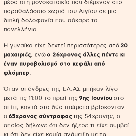
μέσα στη μονοκατοικία που διέμεναν στο
παραθαλάσσιο χωριό του Αιγίου σε μια
διπλή δολοφονία που σόκαρε το
πανελλήνιο.
Η γυναίκα είχε δεχτεί περισσότερες από
20
μαχαιριές
, ενώ
ο 26χρονος άλλες πέντε κι
έναν πυροβολισμό στο κεφάλι από
φλόμπερ
.
Όταν οι άνδρες της ΕΛ.ΑΣ μπήκαν λίγο
μετά τις 11:00 το πρωί της
9ης Ιουνίου
στο
σπίτι, κοντά στα δύο πτώματα βρίσκονταν
ο
65χρονος σύντροφος
της 54χρονης, ο
οποίος δήλωνε ότι δεν ήξερε τι είχε συμβεί
κι ότι δεν είχε καμία ανάμειξη με το