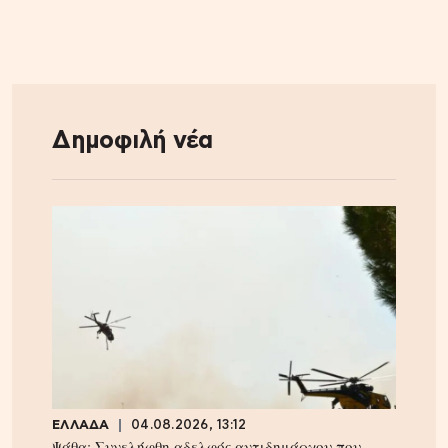
Δημοφιλή νέα
ΕΛΛΑΔΑ
04.08.2026, 13:12
Ψάθα: Συνελήφθη αδελφός αντιδημάρχου που