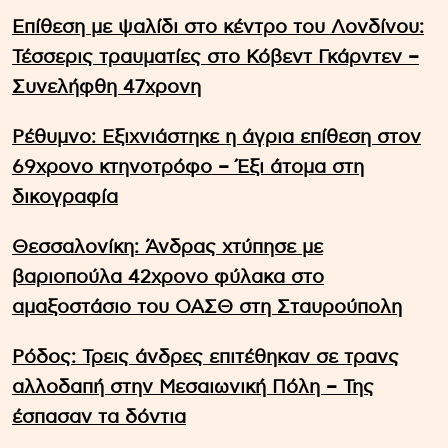
Επίθεση με ψαλίδι στο κέντρο του Λονδίνου:
Τέσσερις τραυματίες στο Κόβεντ Γκάρντεν –
Συνελήφθη 47χρονη
Ρέθυμνο: Εξιχνιάστηκε η άγρια επίθεση στον
69χρονο κτηνοτρόφο – Έξι άτομα στη
δικογραφία
Θεσσαλονίκη: Άνδρας χτύπησε με
βαριοπούλα 42χρονο φύλακα στο
αμαξοστάσιο του ΟΑΣΘ στη Σταυρούπολη
Ρόδος: Τρεις άνδρες επιτέθηκαν σε τρανς
αλλοδαπή στην Μεσαιωνική Πόλη – Της
έσπασαν τα δόντια