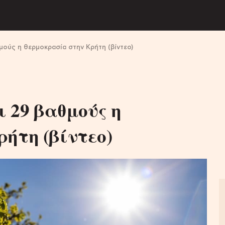
θμούς η θερμοκρασία στην Κρήτη (βίντεο)
ι 29 βαθμούς η
ήτη (βίντεο)