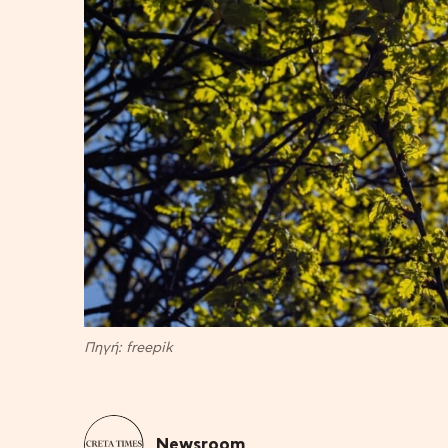
Πηγή: freepik
Newsroom