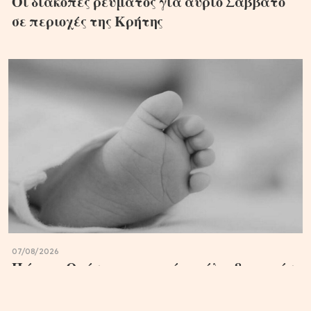
Οι διακοπές ρεύματος για αύριο Σάββατο
σε περιοχές της Κρήτης
07/08/2026
Πάτρα: Θρήνος για μωράκι μόλις 8 ημερών
– Νοσηλευόταν στη ΜΕΘ Νεογνών