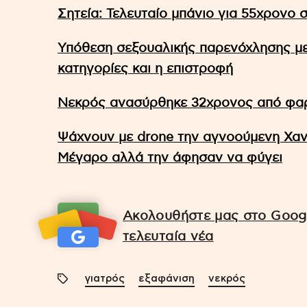
Σητεία: Τελευταίο μπάνιο για 55χρονο
Υπόθεση σεξουαλικής παρενόχλησης με
κατηγορίες και η επιστροφή
Νεκρός ανασύρθηκε 32χρονος από φα
Ψάχνουν με drone την αγνοούμενη Χαν
Μέγαρο αλλά την άφησαν να φύγει
Ακολουθήστε μας στο Googl
τελευταία νέα
γιατρός
εξαφάνιση
νεκρός