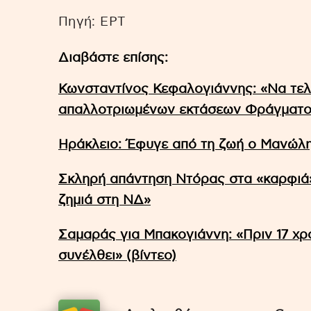
Πηγή: EΡΤ
Διαβάστε επίσης:
Κωνσταντίνος Κεφαλογιάννης: «Να τελε
απαλλοτριωμένων εκτάσεων Φράγματο
Ηράκλειο: Έφυγε από τη ζωή ο Μανώλ
Σκληρή απάντηση Ντόρας στα «καρφιά» 
ζημιά στη ΝΔ»
Σαμαράς για Μπακογιάννη: «Πριν 17 χρό
συνέλθει» (βίντεο)