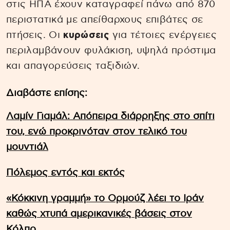
στις ΗΠΑ έχουν καταγραφεί πάνω από 870
περιστατικά με απείθαρχους επιβάτες σε
πτήσεις. Οι
κυρώσεις
για τέτοιες ενέργειες
περιλαμβάνουν φυλάκιση, υψηλά πρόστιμα
και απαγορεύσεις ταξιδιών.
Διαβάστε επίσης:
Λαμίν Γιαμάλ: Απόπειρα διάρρηξης στο σπίτι
του, ενώ προκρινόταν στον τελικό του
μουντιάλ
Πόλεμος εντός και εκτός
«Κόκκινη γραμμή» το Ορμούζ λέει το Ιράν
καθώς χτυπά αμερικανικές βάσεις στον
Κόλπο