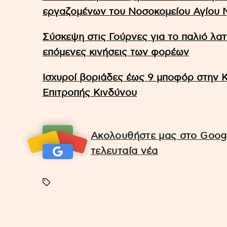
εργαζομένων του Νοσοκομείου Αγίου 
Σύσκεψη στις Γούρνες για το παλιό λα
επόμενες κινήσεις των φορέων
Ισχυροί βοριάδες έως 9 μποφόρ στην 
Επιτροπής Κινδύνου
Ακολουθήστε μας στο Googl
τελευταία νέα