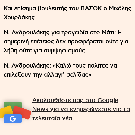
Και επίσημα βουλευτής του ΠΑΣΟΚ ο Μιχάλης
Χουρδάκης
Ν. Ανδρουλάκης για τραγωδία στο Μάτι: Η
σημερινή επέτειος δεν προσφέρεται ούτε για
λήθη ούτε για συμψηφισμούς
Ν. Ανδρουλάκης: «Καλώ τους πολίτες να
επιλέξουν την αλλαγή σελίδας»
Ακολουθήστε μας στο Google
News για να ενημερώνεστε για τα
τελευταία νέα