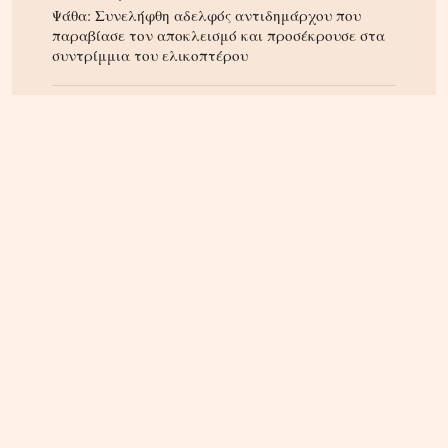
Ψάθα: Συνελήφθη αδελφός αντιδημάρχου που
παραβίασε τον αποκλεισμό και προσέκρουσε στα
συντρίμμια του ελικοπτέρου
ΚΡΗΤΗ
07.08.2026, 10:50
Αεροδρόμιο Καστελλίου: Όλα έτοιμα για την
υπογραφή της σύμβασης για τα ραντάρ