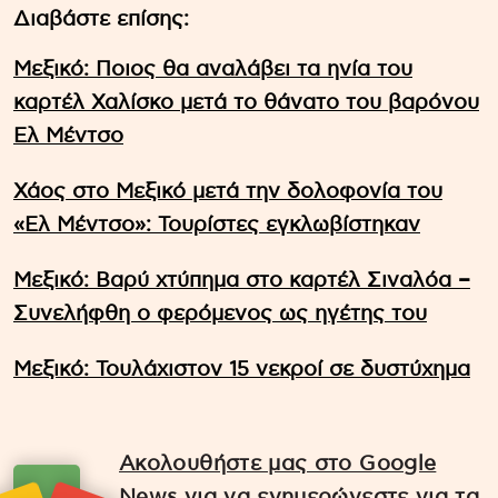
Διαβάστε επίσης:
Μεξικό: Ποιος θα αναλάβει τα ηνία του
καρτέλ Χαλίσκο μετά το θάνατο του βαρόνου
Ελ Μέντσο
Χάος στο Μεξικό μετά την δολοφονία του
«Ελ Μέντσο»: Τουρίστες εγκλωβίστηκαν
Μεξικό: Βαρύ χτύπημα στο καρτέλ Σιναλόα –
Συνελήφθη ο φερόμενος ως ηγέτης του
Μεξικό: Τουλάχιστον 15 νεκροί σε δυστύχημα
Ακολουθήστε μας στο Google
News για να ενημερώνεστε για τα