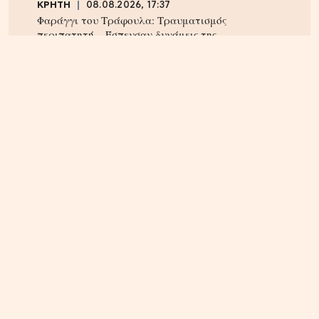
ΚΡΗΤΗ
08.08.2026, 17:37
Φαράγγι του Τράφουλα: Τραυματισμός
περιπατητή – Έσπευσαν δυνάμεις της
Πυροσβεστικής
ΚΡΗΤΗ
08.08.2026, 22:01
Κυριάκος Μητσοτάκης: Διακοπές στα Χανιά – Που
βρέθηκε (φωτογραφία)