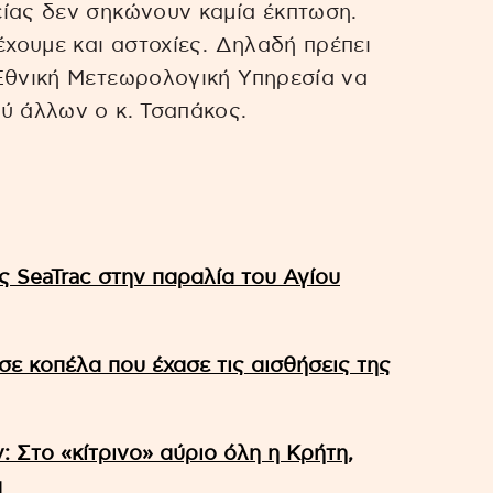
είας δεν σηκώνουν καμία έκπτωση.
έχουμε και αστοχίες. Δηλαδή πρέπει
 Εθνική Μετεωρολογική Υπηρεσία να
ύ άλλων ο κ. Τσαπάκος.
ς SeaTrac στην παραλία του Αγίου
ε κοπέλα που έχασε τις αισθήσεις της
 Στο «κίτρινο» αύριο όλη η Κρήτη,
α