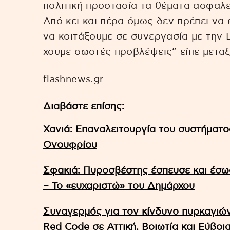
πολιτική προστασία τα θέματα ασφαλ
Από κει και πέρα όμως δεν πρέπει να 
να κοιτάξουμε σε συνεργασία με την
χουμε σωστές προβλέψεις” είπε μεταξ
flashnews.gr
Διαβάστε επίσης:
Χανιά: Επαναλειτουργία του συστήματο
Ονουφρίου
Σφακιά: Πυροσβέστης έσπευσε και έσωσ
– Το «ευχαριστώ» του Δημάρχου
Συναγερμός για τον κίνδυνο πυρκαγιών:
Red Code σε Αττική, Βοιωτία και Εύβοι