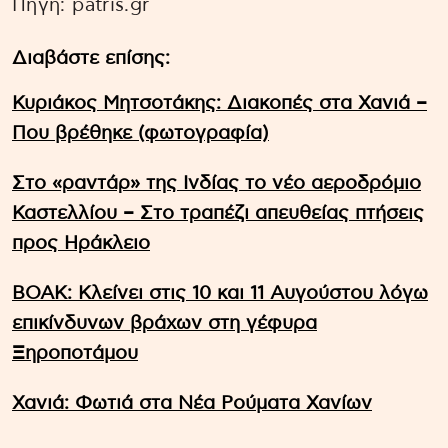
Πηγή: patris.gr
Διαβάστε επίσης:
Κυριάκος Μητσοτάκης: Διακοπές στα Χανιά –
Που βρέθηκε (φωτογραφία)
Στο «ραντάρ» της Ινδίας το νέο αεροδρόμιο
Καστελλίου – Στο τραπέζι απευθείας πτήσεις
προς Ηράκλειο
ΒΟΑΚ: Κλείνει στις 10 και 11 Αυγούστου λόγω
επικίνδυνων βράχων στη γέφυρα
Ξηροποτάμου
Χανιά: Φωτιά στα Νέα Ρούματα Χανίων