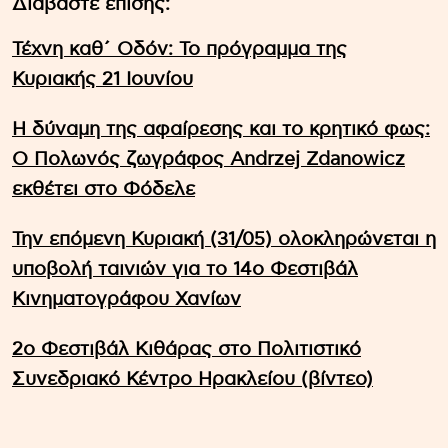
Διαβάστε επίσης:
Τέχνη καθ΄ Οδόν: Το πρόγραμμα της
Κυριακής 21 Ιουνίου
Η δύναμη της αφαίρεσης και το κρητικό φως:
Ο Πολωνός ζωγράφος Andrzej Zdanowicz
εκθέτει στο Φόδελε
Την επόμενη Κυριακή (31/05) ολοκληρώνεται η
υποβολή ταινιών για το 14ο Φεστιβάλ
Κινηματογράφου Χανίων
2ο Φεστιβάλ Κιθάρας στο Πολιτιστικό
Συνεδριακό Κέντρο Ηρακλείου (βίντεο)