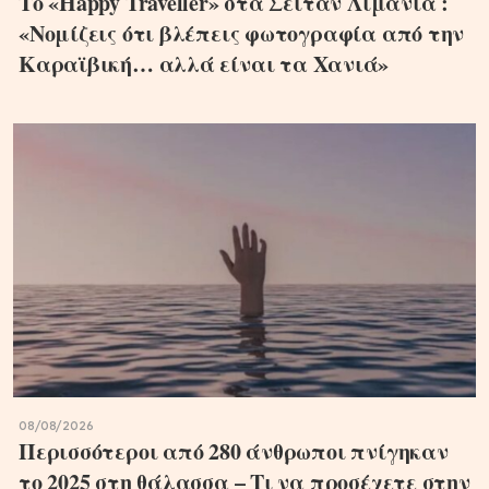
Το «Happy Traveller» στα Σεϊτάν Λιμάνια :
«Νομίζεις ότι βλέπεις φωτογραφία από την
Καραϊβική… αλλά είναι τα Χανιά»
08/08/2026
Περισσότεροι από 280 άνθρωποι πνίγηκαν
το 2025 στη θάλασσα – Τι να προσέχετε στην