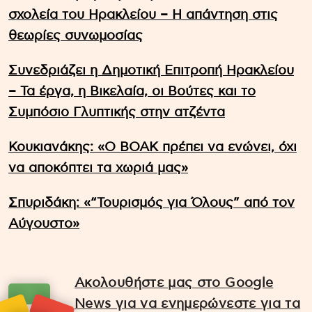
σχολεία του Ηρακλείου – Η απάντηση στις
θεωρίες συνωμοσίας
Συνεδριάζει η Δημοτική Επιτροπή Ηρακλείου
– Τα έργα, η Βικελαία, οι Βούτες και το
Συμπόσιο Γλυπτικής στην ατζέντα
Κουκιανάκης: «Ο ΒΟΑΚ πρέπει να ενώνει, όχι
να αποκόπτει τα χωριά μας»
Σπυριδάκη: «“Τουρισμός για Όλους” από τον
Αύγουστο»
Ακολουθήστε μας στο Google
News για να ενημερώνεστε για τα