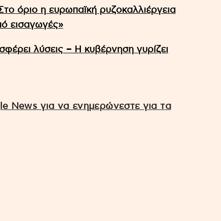
Στο όριο η ευρωπαϊκή ρυζοκαλλιέργεια
πό εισαγωγές»
φέρει λύσεις – Η κυβέρνηση γυρίζει
e News για να ενημερώνεστε για τα