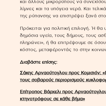
και άλλους μικρορύπους να συνεχίσου
λίμνες και τα υπόγεια νερά. Και τελι
της ρύπανσης να επιστρέψει ξανά σ
Πρόκειται για πολιτική επιλογή. Ή θα
δημόσια υγεία, τους δήμους, τους ασθ
πληρώνει», ή θα επιτρέψουμε σε όσο
κόστος, μεταφέροντάς το στην κοινων
Διαβάστε επίσης:
Σάκης Αρναούτογλου προς Κομισιόν: «
τους σοβαρούς περιορισμούς κυκλοφορ
Επίτροπος Βάρχελι προς Αρναούτογλου
κτηνοτρόφους σε κάθε βήμα»