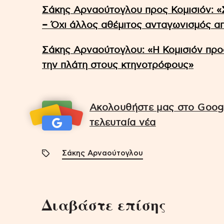
Σάκης Αρναούτογλου προς Κομισιόν: «
– Όχι άλλος αθέμιτος ανταγωνισμός α
Σάκης Αρναούτογλου: «Η Κομισιόν προσ
την πλάτη στους κτηνοτρόφους»
Ακολουθήστε μας στο Googl
τελευταία νέα
Σάκης Αρναούτογλου
Διαβάστε επίσης