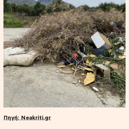
Πηγή: Neakriti.gr