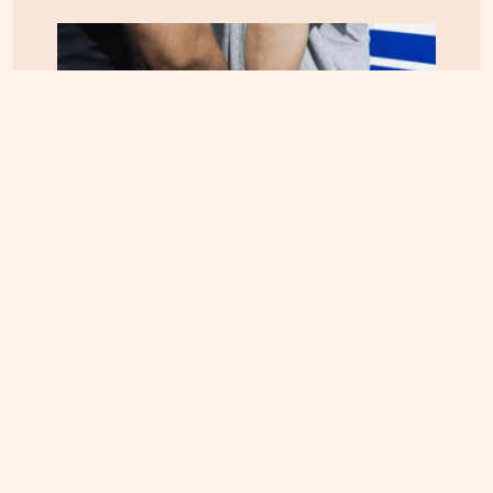
ΕΛΛΑΔΑ
07.08.2026, 10:14
Θεσσαλονίκη: Συνελήφθη 31χρονος Τούρκος
καταζητούμενος με ερυθρά αγγελία – Εκκρεμούσε
ποινή άνω των 12 ετών