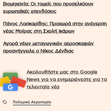
βιομηχανία: Οι τομείς που προσελκύουν
ευρωπαϊκές επενδύσεις
Πάνος Λασκαρίδης: Προχωρά στην ανέγερση
νέας Μοίρας στη Σχολή Ικάρων
Αγορά νέων μεταγωγικών αεροσκαφών
προανήγγειλε ο Νίκος Δένδιας
Ακολουθήστε μας στο Google
News για να ενημερώνεστε για τα
τελευταία νέα
Πολεμική Αεροπορία