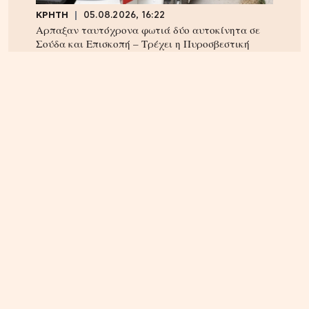
ΚΡΗΤΗ
05.08.2026, 16:22
Αρπαξαν ταυτόχρονα φωτιά δύο αυτοκίνητα σε
Σούδα και Επισκοπή – Τρέχει η Πυροσβεστική
ΚΡΗΤΗ
04.08.2026, 18:24
Τέλος στην ταλαιπωρία των οδηγών στην Κρήτη;
Παρέμβαση Αυγενάκη για ψηφιακό «χάρτη» σε
πραγματικό χρόνο για όλα τα έργα και τις
κλειστές λωρίδες!