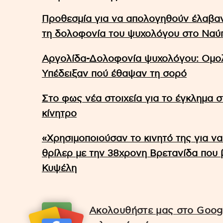
Προθεσμία για να απολογηθούν έλαβαν 
τη δολοφονία του ψυχολόγου στο Ναύ
Αργολίδα-Δολοφονία ψυχολόγου: Ομολ
Υπέδειξαν πού έθαψαν τη σορό
Στο φως νέα στοιχεία για το έγκλημα σ
κίνητρο
«Χρησιμοποιούσαν το κινητό της για να
θρίλερ με την 38χρονη Βρετανίδα που 
Κυψέλη
Ακολουθήστε μας στο Googl