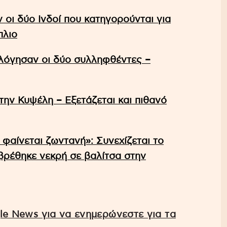
οι δύο Ινδοί που κατηγορούνται για
πλιο
όγησαν οι δύο συλληφθέντες –
την Κυψέλη – Εξετάζεται και πιθανό
 φαίνεται ζωντανή»: Συνεχίζεται το
βρέθηκε νεκρή σε βαλίτσα στην
e News για να ενημερώνεστε για τα