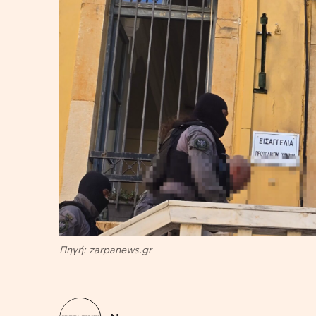
Πηγή: zarpanews.gr