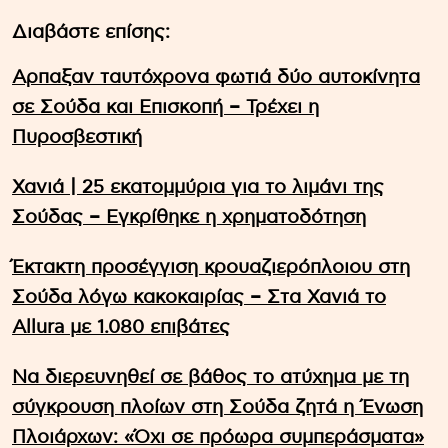
Διαβάστε επίσης:
Αρπαξαν ταυτόχρονα φωτιά δύο αυτοκίνητα
σε Σούδα και Επισκοπή – Τρέχει η
Πυροσβεστική
Χανιά | 25 εκατομμύρια για το λιμάνι της
Σούδας – Εγκρίθηκε η χρηματοδότηση
Έκτακτη προσέγγιση κρουαζιερόπλοιου στη
Σούδα λόγω κακοκαιρίας – Στα Χανιά το
Allura με 1.080 επιβάτες
Να διερευνηθεί σε βάθος το ατύχημα με τη
σύγκρουση πλοίων στη Σούδα ζητά η Ένωση
Πλοιάρχων: «Όχι σε πρόωρα συμπεράσματα»