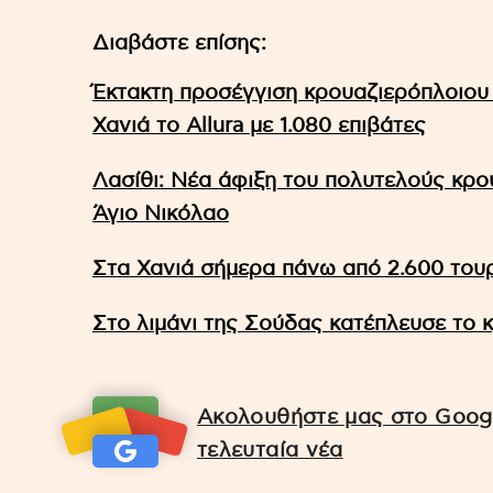
Διαβάστε επίσης:
Έκτακτη προσέγγιση κρουαζιερόπλοιου
Χανιά το Allura με 1.080 επιβάτες
Λασίθι: Νέα άφιξη του πολυτελούς κρου
Άγιο Νικόλαο
Στα Χανιά σήμερα πάνω από 2.600 του
Στο λιμάνι της Σούδας κατέπλευσε το κ
Ακολουθήστε μας στο Googl
τελευταία νέα