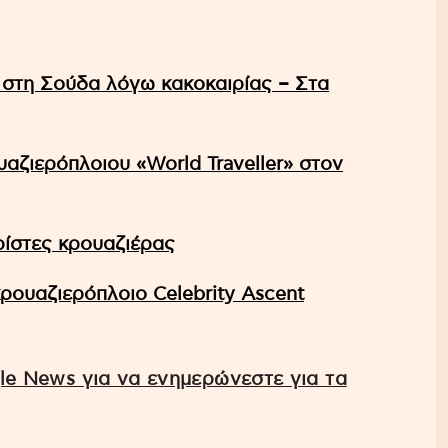
 στη Σούδα λόγω κακοκαιρίας – Στα
αζιερόπλοιου «World Traveller» στον
ρίστες κρουαζιέρας
ρουαζιερόπλοιο Celebrity Ascent
e News για να ενημερώνεστε για τα