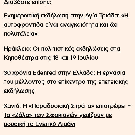
Διαβάστε επίσης:
Ενημερωτική εκδήλωση στην Αγία Τριάδα: «Η
αυτοφροντίδα είναι αναγκαιότητα και όχι
πολυτέλεια»
Ηράκλειο: Οι πολιτιστικές εκδηλώσεις στα
Κηποθέατρα στις 18 και 19 Ιουλίου
30 χρόνια Edenred στην Ελλάδα: Η εργασία
του μέλλοντος στο επίκεντρο της επετειακής
εκδήλωσης
Χανιά: Η «Παραδοσιακή Στράτα» επιστρέφει –
Τα «Ζάλα» των Σφακιανών γεμίζουν με
μουσική το Ενετικό Λιμάνι