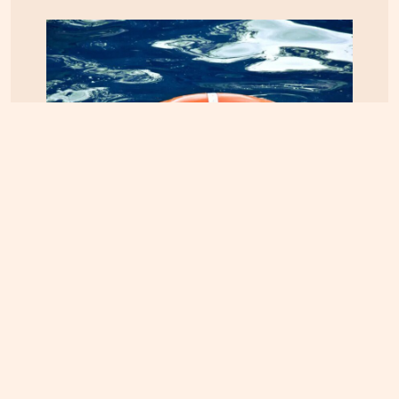
ΗΡΑΚΛΕΙΟ
09.08.2026, 14:30
Τραγωδία σε παραλία των Μαλίων: 64χρονος
εντοπίστηκε χωρίς τις αισθήσεις του
Πολιτική Cookies
Προσωπικά Δεδομένα
Όροι Χρήσης