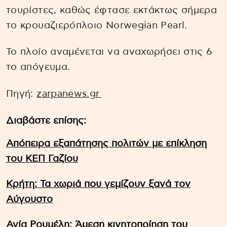
τουρίστες, καθώς έφτασε εκτάκτως σήμερα
το κρουαζιερόπλοιο Norwegian Pearl.
Το πλοίο αναμένεται να αναχωρήσει στις 6
το απόγευμα.
Πηγή:
zarpanews.gr
Διαβάστε επίσης:
Απόπειρα εξαπάτησης πολιτών με επίκληση
του ΚΕΠ Γαζίου
Κρήτη: Τα χωριά που γεμίζουν ξανά τον
Αύγουστο
Αγία Ρουμέλη: Άμεση κινητοποίηση του