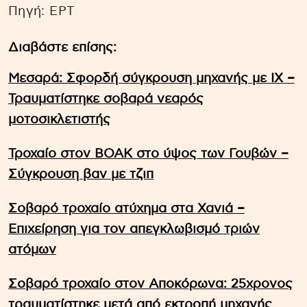
Πηγή: ΕΡΤ
Διαβάστε επίσης:
Μεσαρά: Σφορδή σύγκρουση μηχανής με ΙΧ –
Τραυματίστηκε σοβαρά νεαρός
μοτοσικλετιστής
Τροχαίο στον ΒΟΑΚ στο ύψος των Γουβών –
Σύγκρουση βαν με τζιπ
Σοβαρό τροχαίο ατύχημα στα Χανιά –
Επιχείρηση για τον απεγκλωβισμό τριών
ατόμων
Σοβαρό τροχαίο στον Αποκόρωνα: 25χρονος
τραυματίστηκε μετά από εκτροπή μηχανής