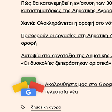
Πώς θα κατανεμηθεί η ενίσχυση των 3
καταστηματάρχες της Δημοτικής Αγορ
Χανιά: Ολοκληρώνεται η οροφή στο νό
Προχωρούν οι εργασίες στη Δημοτική Α
οροφή
Αυτοψία στο εργοτάξιο της Δημοτικής
«Οι δυσκολίες ξεπεράστηκαν οριστικά»
Ακολουθήστε μας στο Googl
τελευταία νέα
δημοτική αγορά