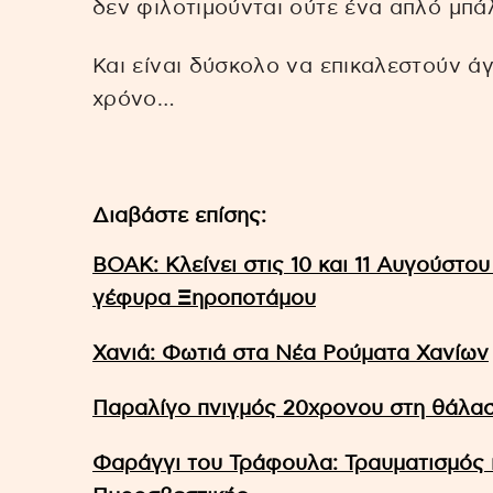
δεν φιλοτιμούνται ούτε ένα απλό μπά
Και είναι δύσκολο να επικαλεστούν ά
χρόνο…
Διαβάστε επίσης:
ΒΟΑΚ: Κλείνει στις 10 και 11 Αυγούστ
γέφυρα Ξηροποτάμου
Χανιά: Φωτιά στα Νέα Ρούματα Χανίων
Παραλίγο πνιγμός 20χρονου στη θάλα
Φαράγγι του Τράφουλα: Τραυματισμός 