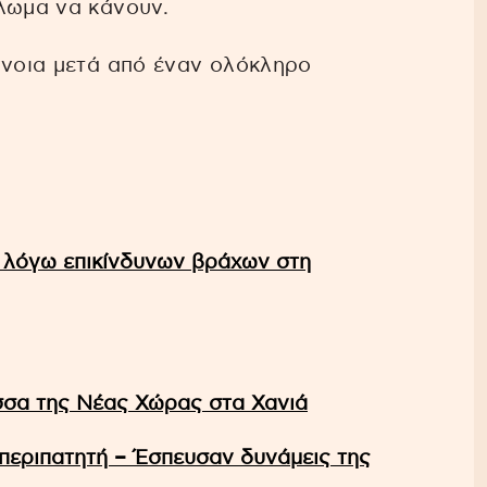
λωμα να κάνουν.
γνοια μετά από έναν ολόκληρο
ου λόγω επικίνδυνων βράχων στη
σσα της Νέας Χώρας στα Χανιά
περιπατητή – Έσπευσαν δυνάμεις της