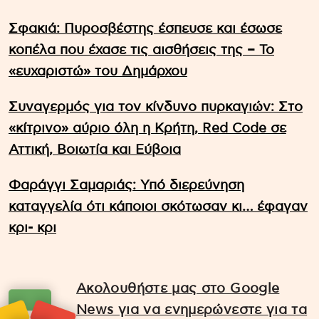
Σφακιά: Πυροσβέστης έσπευσε και έσωσε
κοπέλα που έχασε τις αισθήσεις της – Το
«ευχαριστώ» του Δημάρχου
Συναγερμός για τον κίνδυνο πυρκαγιών: Στο
«κίτρινο» αύριο όλη η Κρήτη, Red Code σε
Αττική, Βοιωτία και Εύβοια
Φαράγγι Σαμαριάς: Υπό διερεύνηση
καταγγελία ότι κάποιοι σκότωσαν κι… έφαγαν
κρι- κρι
Ακολουθήστε μας στο Google
News για να ενημερώνεστε για τα