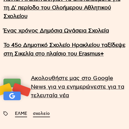
τη Δ’ περίοδο του Ολοήμερου Αθλητικού
Σχολείου
Ένας χρόνος Δημόσια Ωνάσεια Σχολεία
Το 45ο Δημοτικό Σχολείο Ηρακλείου ταξίδεψε
στη Σικελία στο πλαίσιο του Erasmus+
Ακολουθήστε μας στο Google
News για να ενημερώνεστε για τα
τελευταία νέα
ΕΛΜΕ
σχολείο