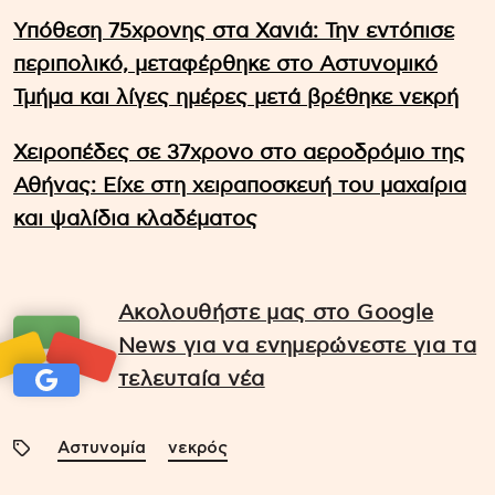
Υπόθεση 75χρονης στα Χανιά: Την εντόπισε
περιπολικό, μεταφέρθηκε στο Αστυνομικό
Τμήμα και λίγες ημέρες μετά βρέθηκε νεκρή
Χειροπέδες σε 37χρονο στο αεροδρόμιο της
Αθήνας: Είχε στη χειραποσκευή του μαχαίρια
και ψαλίδια κλαδέματος
Ακολουθήστε μας στο Google
News για να ενημερώνεστε για τα
τελευταία νέα
Αστυνομία
νεκρός