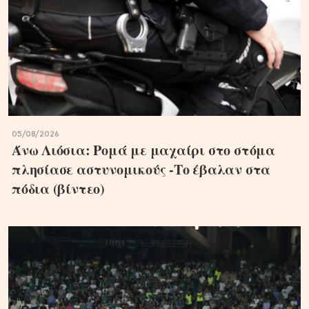
05/08/2026
Άνω Λιόσια: Ρομά με μαχαίρι στο στόμα
πλησίασε αστυνομικούς -Το έβαλαν στα
πόδια (βίντεο)