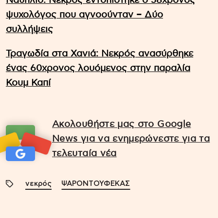
Ναύπλιο: Νεκρός εντοπίστηκε ο 58χρονος
ψυχολόγος που αγνοούνταν – Δύο
συλλήψεις
Τραγωδία στα Χανιά: Νεκρός ανασύρθηκε
ένας 60χρονος λουόμενος στην παραλία
Κουμ Καπί
Ακολουθήστε μας στο Google
News για να ενημερώνεστε για τα
τελευταία νέα
νεκρός
ΨΑΡΟΝΤΟΥΦΕΚΑΣ