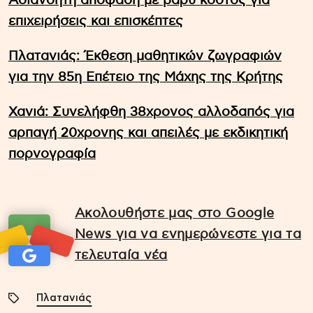
Αδιανόητη απόφαση με βαρύ κόστος για
επιχειρήσεις και επισκέπτες
Πλατανιάς: Έκθεση μαθητικών ζωγραφιών
για την 85η Επέτειο της Μάχης της Κρήτης
Χανιά: Συνελήφθη 38χρονος αλλοδαπός για
αρπαγή 20χρονης και απειλές με εκδικητική
πορνογραφία
Ακολουθήστε μας στο Google
News για να ενημερώνεστε για τα
τελευταία νέα
Πλατανιάς