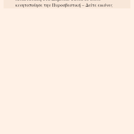
κινητοποίησε την Πυροσβεστική – Δείτε εικόνες
ΠΝΕΥΜΑΤΙΚΑ
22.04.2025, 10:20
Οι Άγιοι του 21ου αιώνα – Οι αγιοκατατάξεις των
τελευταίων 4 ετών – Ανάμεσα τους και ένας
Κρητικός