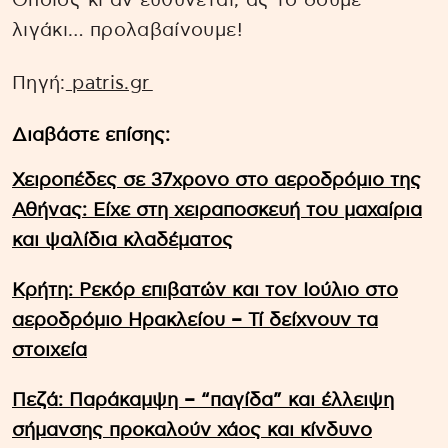
Όποιος κι αν ευθύνεται, ας το δούμε
λιγάκι… προλαβαίνουμε!
Πηγή:
patris.gr
Διαβάστε επίσης:
Χειροπέδες σε 37χρονο στο αεροδρόμιο της
Αθήνας: Είχε στη χειραποσκευή του μαχαίρια
και ψαλίδια κλαδέματος
Κρήτη: Ρεκόρ επιβατών και τον Ιούλιο στο
αεροδρόμιο Ηρακλείου – Τί δείχνουν τα
στοιχεία
Πεζά: Παράκαμψη – “παγίδα” και έλλειψη
σήμανσης προκαλούν χάος και κίνδυνο