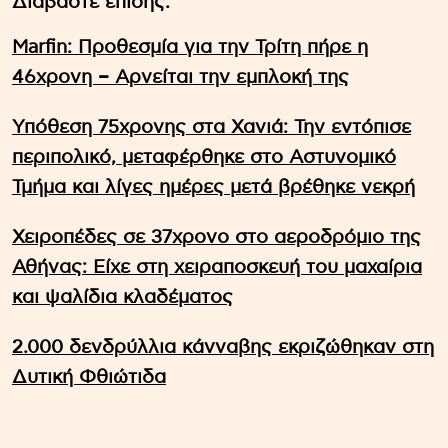
Διαβάστε επίσης:
Marfin: Προθεσμία για την Τρίτη πήρε η
46χρονη – Aρνείται την εμπλοκή της
Υπόθεση 75χρονης στα Χανιά: Την εντόπισε
περιπολικό, μεταφέρθηκε στο Αστυνομικό
Τμήμα και λίγες ημέρες μετά βρέθηκε νεκρή
Χειροπέδες σε 37χρονο στο αεροδρόμιο της
Αθήνας: Είχε στη χειραποσκευή του μαχαίρια
και ψαλίδια κλαδέματος
2.000 δενδρύλλια κάνναβης εκριζώθηκαν στη
Δυτική Φθιώτιδα