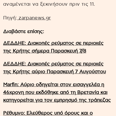
αναμένεται να ξεκινήσουν πριν τις 11.
Πηγή:
zarpanews.gr
Διαβάστε επίσης:
ΔΕΔΔΗΕ: Διακοπές ρεύματος σε περιοχές
της Κρήτης σήμερα Παρασκευή 7/8
ΔΕΔΔΗΕ: Διακοπές ρεύματος σε περιοχές
της Κρήτης αύριο Παρασκευή 7 Αυγούστου
Marfin: Αύριο οδηγείται στον εισαγγελέα η
46χρονη που εκδόθηκε από τη Βρετανία και
κατηγορείται για τον εμπρησμό της τράπεζας
Ρέθυμνο: Ελεύθερος υπό όρους και ο