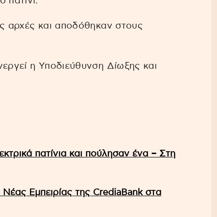
 πατίνι.
ις αρχές και αποδόθηκαν στους
νεργεί η Υποδιεύθυνση Δίωξης και
κτρικά πατίνια και πούλησαν ένα – Στη
 Νέας Εμπειρίας της CrediaBank στα