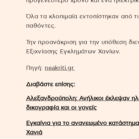
προγενέστερο χρόνο και ένα ηλεκτρικό
Όλα τα κλοπιμαία εντοπίστηκαν από τ
παθόντες.
Την προανάκριση για την υπόθεση διε
Εξιχνίασης Εγκλημάτων Χανίων.
Πηγή:
neakriti.gr
Διαβάστε επίσης:
Αλεξανδρούπολη: Ανήλικοι έκλεψαν ηλε
δικογραφία και οι γονείς
Εγκαίνια για το ανανεωμένο κατάστημα
Χανιά