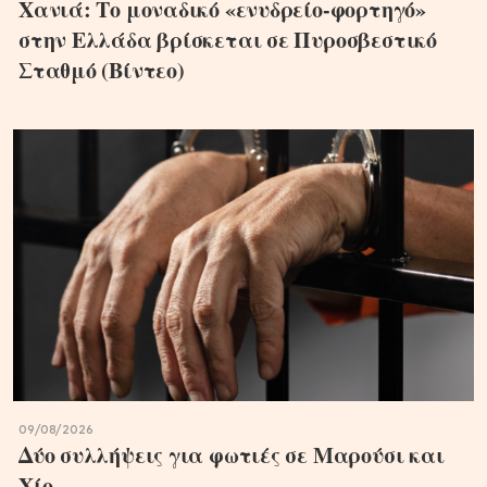
Χανιά: Το μοναδικό «ενυδρείο-φορτηγό»
στην Ελλάδα βρίσκεται σε Πυροσβεστικό
Σταθμό (Βίντεο)
09/08/2026
Δύο συλλήψεις για φωτιές σε Μαρούσι και
Χίο