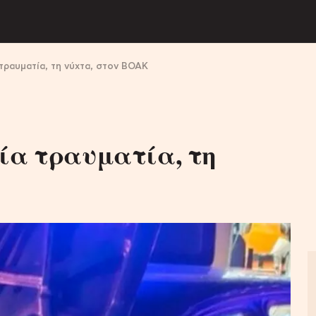
 τραυματία, τη νύχτα, στον ΒΟΑΚ
μία τραυματία, τη