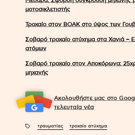
Μεσαρά: Σφορδή σύγκρουση μηχανής μ
μοτοσικλετιστής
Τροχαίο στον ΒΟΑΚ στο ύψος των Γουβ
Σοβαρό τροχαίο ατύχημα στα Χανιά – Ε
ατόμων
Σοβαρό τροχαίο στον Αποκόρωνα: 25χρ
μηχανής
Ακολουθήστε μας στο Googl
τελευταία νέα
τραυματίας
τροχαίο ατύχημα