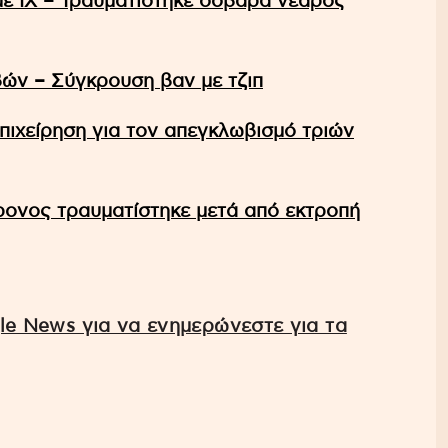
ε ΙΧ – Τραυματίστηκε σοβαρά νεαρός
ών – Σύγκρουση βαν με τζιπ
πιχείρηση για τον απεγκλωβισμό τριών
ονος τραυματίστηκε μετά από εκτροπή
e News για να ενημερώνεστε για τα