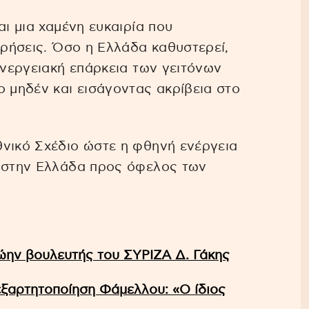
αι μια χαμένη ευκαιρία που
ιρήσεις. Όσο η Ελλάδα καθυστερεί,
ενεργειακή επάρκεια των γειτόνων
ο μηδέν και εισάγοντας ακρίβεια στο
θνικό Σχέδιο ώστε η φθηνή ενέργεια
ι στην Ελλάδα προς όφελος των
ώην βουλευτής του ΣΥΡΙΖΑ Δ. Γάκης
ξαρτητοποίηση Φάμελλου: «Ο ίδιος