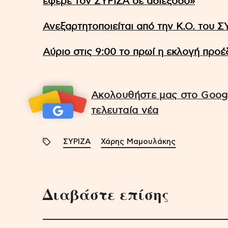
έφερε τον ΣΥΡΙΖΑ σε αδιέξοδο»
Ανεξαρτητοποιείται από την Κ.Ο. του
Αύριο στις 9:00 το πρωί η εκλογή προ
Ακολουθήστε μας στο Googl
τελευταία νέα
ΣΥΡΙΖΑ
Χάρης Μαμουλάκης
Διαβάστε επίσης