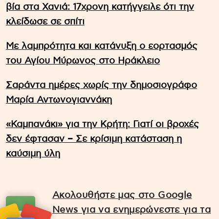
βία στα Χανιά: 17χρονη κατήγγειλε ότι την
κλείδωσε σε σπίτι
Με λαμπρότητα και κατάνυξη ο εορτασμός
του Αγίου Μύρωνος στο Ηράκλειο
Σαράντα ημέρες χωρίς την δημοσιογράφο
Μαρία Αντωνογιαννάκη
«Καμπανάκι» για την Κρήτη: Γιατί οι βροχές
δεν έφτασαν – Σε κρίσιμη κατάσταση η
καύσιμη ύλη
Ακολουθήστε μας στο Google
News για να ενημερώνεστε για τα