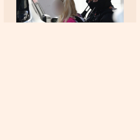
ΕΛΛΑΔΑ
07.08.2026, 13:14
Marfin: Προθεσμία για την Τρίτη πήρε η 46χρονη –
Aρνείται την εμπλοκή της